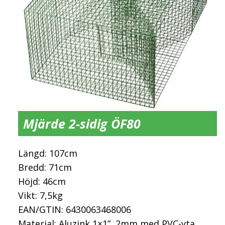
Mjärde 2-sidig ÖF80
Längd: 107cm
Bredd: 71cm
Höjd: 46cm
Vikt: 7,5kg
EAN/GTIN: 6430063468006
Material: Aluzink 1×1”, 2mm med PVC-yta.