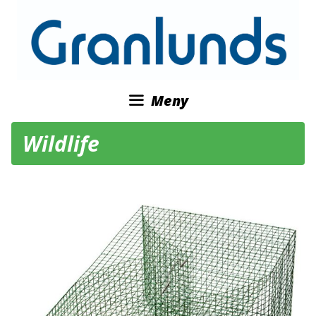
Hoppa
till
innehåll
Meny
Wildlife