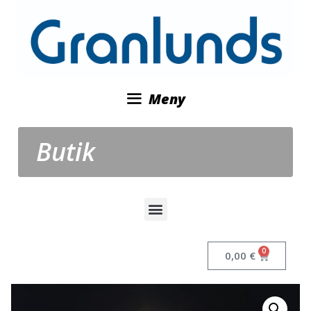
Meny
Butik
0
0,00
€