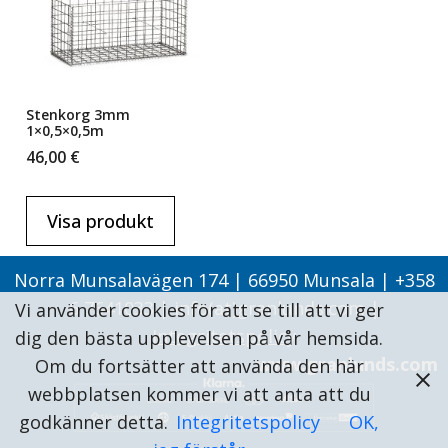
Stenkorg 3mm
1×0,5×0,5m
46,00
€
Visa produkt
Norra Munsalavägen 174 | 66950 Munsala | +358
6 7641033 | info(at)granlunds.com |
Vi använder cookies för att se till att vi ger
Integritetspolicy
dig den bästa upplevelsen på vår hemsida.
www.granlunds.com
Om du fortsätter att använda den här
webbplatsen kommer vi att anta att du
godkänner detta.
Integritetspolicy
OK,