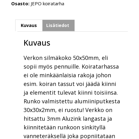
Osasto:
JEPO koiratarha
Kuvaus
Lisätiedot
Kuvaus
Verkon silmäkoko 50x50mm, eli
sopii myös pennuille. Koiratarhassa
ei ole minkäänlaisia rakoja johon
esim. koiran tassut voi jäädä kiinni
ja elementit tulevat kiinni toisiinsa.
Runko valmistettu alumiiniputkesta
30x30x2mm, ei ruostu! Verkko on
hitsattu 3mm Aluzink langasta ja
kiinnitetään runkoon sinkityllä
vanneteräksellä joka popniitataan