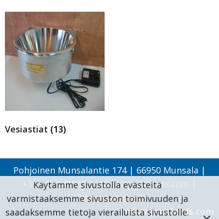
Vesiastiat
(13)
Pohjoinen Munsalantie 174 | 66950 Munsala |
+358 6 7641033 | info(at)granlunds.com |
Käytämme sivustolla evästeitä
Tietosuojaseloste
varmistaaksemme sivuston toimivuuden ja
www.granlunds.com
saadaksemme tietoja vierailuista sivustolle.