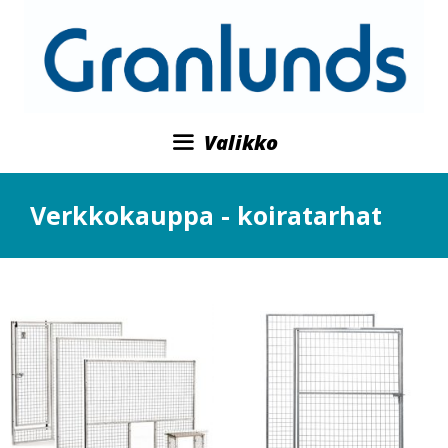
Valikko
Verkkokauppa - koiratarhat